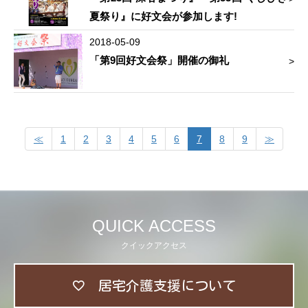
夏祭り』に好文会が参加します!
2018-05-09
「第9回好文会祭」開催の御礼
≪
1
2
3
4
5
6
7
8
9
≫
QUICK ACCESS
クイックアクセス
居宅介護支援について